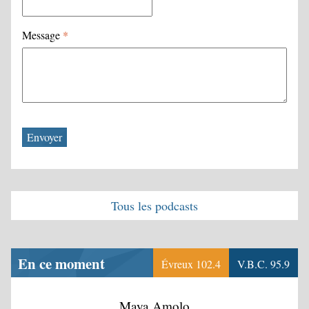
Message
*
Tous les podcasts
En ce moment
Évreux 102.4
V.B.C. 95.9
Maya Amolo